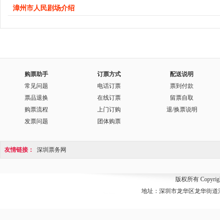
漳州市人民剧场介绍
购票助手
订票方式
配送说明
常见问题
电话订票
票到付款
票品退换
在线订票
留票自取
购票流程
上门订购
退/换票说明
发票问题
团体购票
友情链接：
深圳票务网
版权所有 Copyri
地址：深圳市龙华区龙华街道清湖