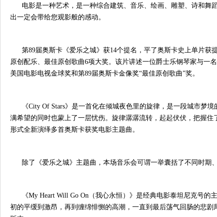
电影是一种艺术，是一种综合建筑、音乐、绘画、雕塑、诗和舞蹈的
出一定会带给您观影般的感动。
第89届奥斯卡《爱乐之城》获14个提名，平了奥斯卡史上单片获
原创配乐、最佳原创歌曲6项大奖。该片讲述一位爵士乐钢琴家与一名怀揣梦
美国电影电视金球奖和第89届奥斯卡金像奖“最佳原创歌曲”奖。
《City Of Stars》是一首化在倾城夜色里的旋律，是一段城
满希望的同时也蒙上了一层忧伤。旋律潺潺流转，起起伏伏，把握住了
形式全新演绎多首奥斯卡获奖电影主题曲。
除了《爱乐之城》主题曲，本场音乐会可谓一举囊括了不同时期、
《My Heart Will Go On（我心永恒）》是经典电影泰坦
初的平缓到激昂，再到缠绵悱恻的高潮，一直到最后荡气回肠的悲剧