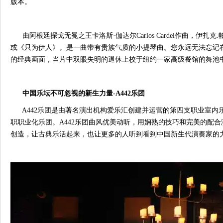
版本。
由阿根廷探戈无冕之王卡洛斯·伽达尔Carlos Cardel作曲，伊扎克.帕尔曼(I
或《只为伊人》。是一曲带有贵族气质的小提琴曲。您永远无法忘记在奥斯卡
的经典画面，当片中双眼失明的退休上校于纽约一家高级餐馆的舞池
中国乐坛不可忽视的新生力量-A442乐团
A442乐团是由著名演出机构爱乐汇创建并运营的第四支职业室内
职职业化乐团。A442乐团曲风优美动听，用娴熟的技巧和完美的配
创造，让古典乐活起来，也让更多的人听到看到中国新生代演奏家的