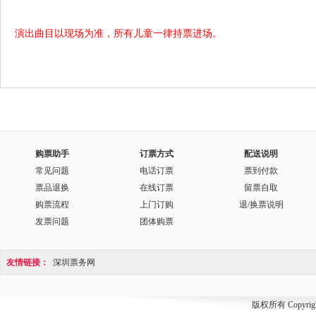
演出曲目以现场为准，所有儿童一律持票进场。
购票助手
订票方式
配送说明
常见问题
电话订票
票到付款
票品退换
在线订票
留票自取
购票流程
上门订购
退/换票说明
发票问题
团体购票
友情链接：
深圳票务网
版权所有 Copyri