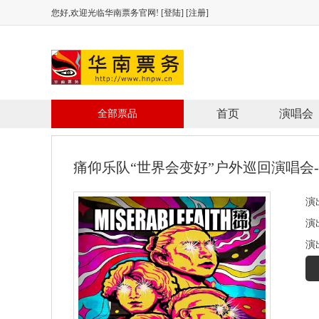
您好,欢迎光临华南票务官网! [
登陆
] [
注册
]
首页
演唱会
全部票品
痛仰乐队“世界会变好”户外巡回演唱会
演出
演
演