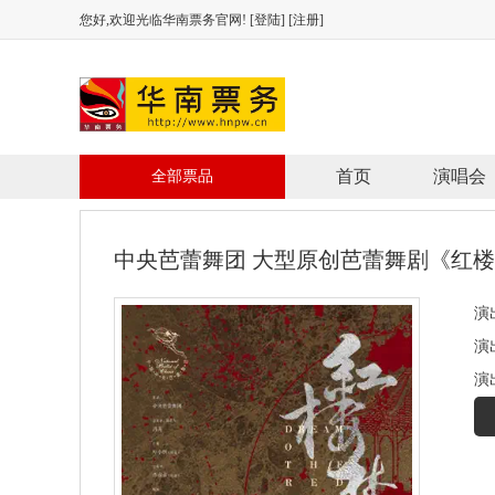
您好,欢迎光临华南票务官网! [
登陆
] [
注册
]
首页
演唱会
全部票品
中央芭蕾舞团 大型原创芭蕾舞剧《红
演出
演
演