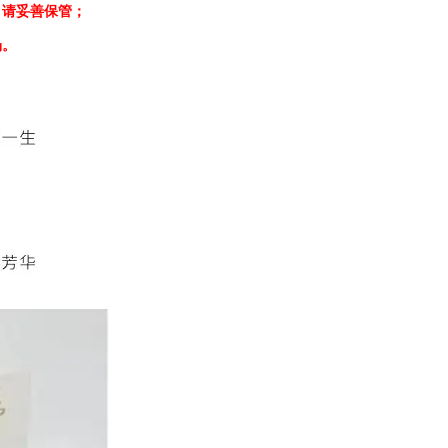
，请妥善保管；
场。