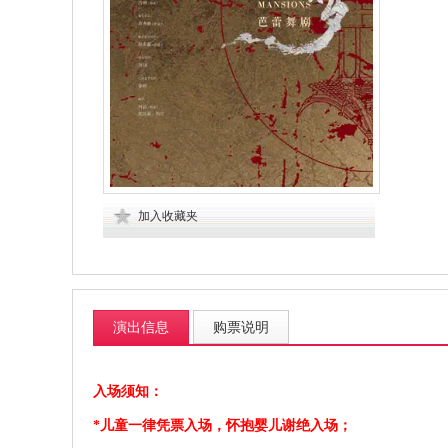
加入收藏夹
演出信息
购票说明
入场须知：
*儿童一律凭票入场，怀抱婴儿谢绝入场；